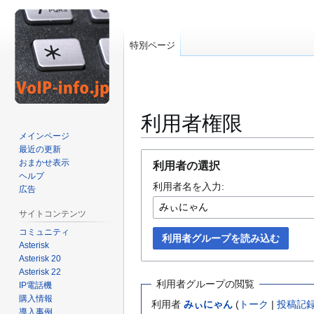
特別ページ
利用者権限
メインページ
最近の更新
ナ
検
おまかせ表示
利用者の選択
ビ
索
ヘルプ
利用者名を入力:
ゲ
に
広告
ー
移
サイトコンテンツ
シ
動
コミュニティ
ョ
利用者グループを読み込む
Asterisk
ン
Asterisk 20
に
Asterisk 22
移
利用者グループの閲覧
IP電話機
動
購入情報
利用者
みぃにゃん
(
トーク
|
投稿記
導入事例