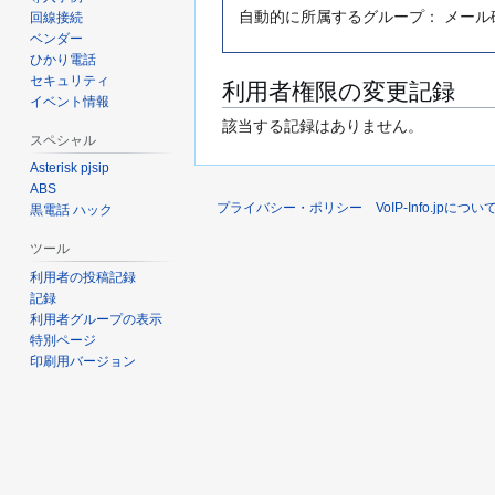
自動的に所属するグループ： メール
回線接続
ベンダー
ひかり電話
セキュリティ
利用者権限の変更記録
イベント情報
該当する記録はありません。
スペシャル
Asterisk pjsip
ABS
プライバシー・ポリシー
VoIP-Info.jpについ
黒電話 ハック
ツール
利用者の投稿記録
記録
利用者グループの表示
特別ページ
印刷用バージョン