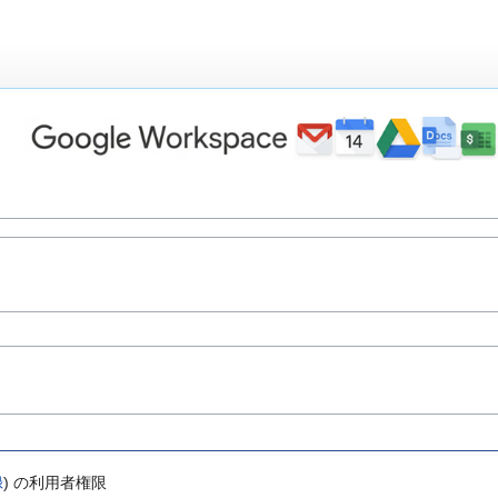
録
)
の利用者権限