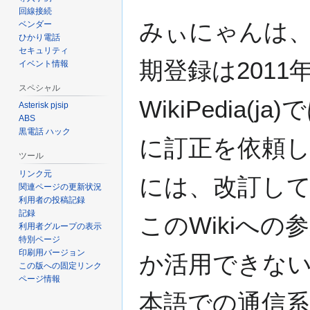
回線接続
みぃにゃんは
ベンダー
ひかり電話
セキュリティ
期登録は2011
イベント情報
スペシャル
WikiPedi
Asterisk pjsip
ABS
黒電話 ハック
に訂正を依頼し
ツール
リンク元
には、改訂し
関連ページの更新状況
利用者の投稿記録
記録
このWikiへ
利用者グループの表示
特別ページ
印刷用バージョン
か活用できない
この版への固定リンク
ページ情報
本語での通信系