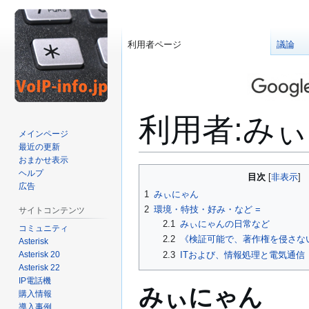
利用者ページ
議論
利用者
:
みぃ
メインページ
最近の更新
おまかせ表示
ナ
検
ヘルプ
目次
ビ
索
広告
1
みぃにゃん
ゲ
に
2
環境・特技・好み・など =
サイトコンテンツ
ー
移
2.1
みぃにゃんの日常など
コミュニティ
シ
動
2.2
《検証可能で、著作権を侵さな
Asterisk
ョ
Asterisk 20
2.3
ITおよび、情報処理と電気通信
ン
Asterisk 22
に
IP電話機
みぃにゃん
移
購入情報
導入事例
動