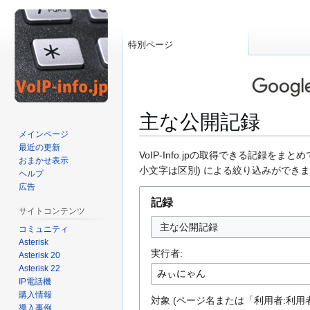
特別ページ
主な公開記録
メインページ
最近の更新
ナ
検
VoIP-Info.jpの取得できる記録
おまかせ表示
ビ
索
小文字は区別) による絞り込みができ
ヘルプ
ゲ
に
広告
ー
移
記録
サイトコンテンツ
シ
動
主な公開記録
コミュニティ
ョ
Asterisk
ン
実行者:
Asterisk 20
に
Asterisk 22
移
IP電話機
動
購入情報
対象 (ページ名または「利用者:利用者
導入事例