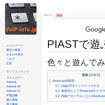
ページ
議論
PIASTで遊
メインページ
最近の更新
おまかせ表示
ナ
検
ヘルプ
色々と遊んで
ビ
索
広告
ゲ
に
サイトコンテンツ
ー
移
目次
コミュニティ
シ
動
1
shoutcast保留音
Asterisk
ョ
1.1
mpg123をインストールする
Asterisk 20
ン
1.2
保留音としてShoutcastのクラ
Asterisk 22
に
IP電話機
1.3
内線でダイヤルしたらShoutca
移
購入情報
導入事例
動