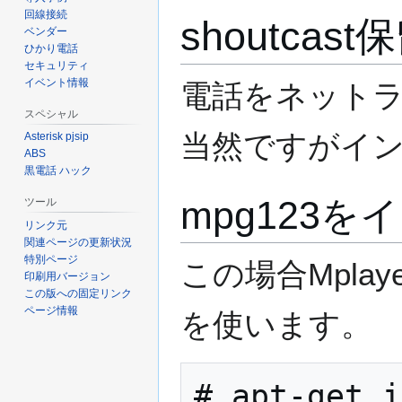
回線接続
shoutcas
ベンダー
ひかり電話
セキュリティ
イベント情報
電話をネット
スペシャル
当然ですがイ
Asterisk pjsip
ABS
黒電話 ハック
mpg123
ツール
リンク元
関連ページの更新状況
特別ページ
この場合Mpla
印刷用バージョン
この版への固定リンク
ページ情報
を使います。