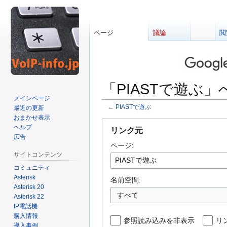
ページ
議論
閲
「PIASTで遊ぶ
メインページ
←
PIASTで遊ぶ
最近の更新
おまかせ表示
ナ
検
ヘルプ
リンク元
ビ
索
広告
ページ:
ゲ
に
サイトコンテンツ
ー
移
コミュニティ
シ
動
Asterisk
ョ
名前空間:
Asterisk 20
ン
すべて
Asterisk 22
に
IP電話機
移
購入情報
参照読み込みを非表示
リ
動
導入事例