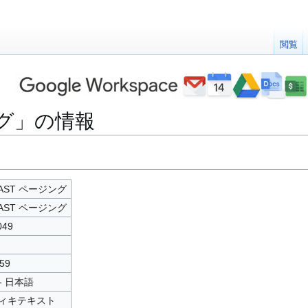
閲覧
ング」の情報
IAST ページング
IAST ページング
049
59
 - 日本語
ィキテキスト