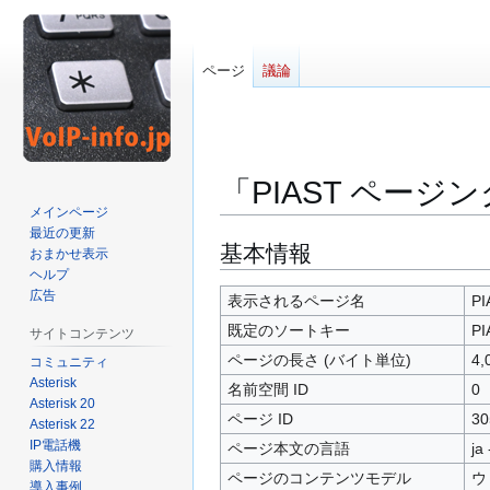
ページ
議論
「PIAST ページ
メインページ
最近の更新
ナ
検
基本情報
おまかせ表示
ビ
索
ヘルプ
広告
ゲ
に
表示されるページ名
P
ー
移
既定のソートキー
P
サイトコンテンツ
シ
動
ページの長さ (バイト単位)
4,
コミュニティ
ョ
Asterisk
名前空間 ID
0
ン
Asterisk 20
に
ページ ID
30
Asterisk 22
移
IP電話機
ページ本文の言語
ja
動
購入情報
ページのコンテンツモデル
ウ
導入事例