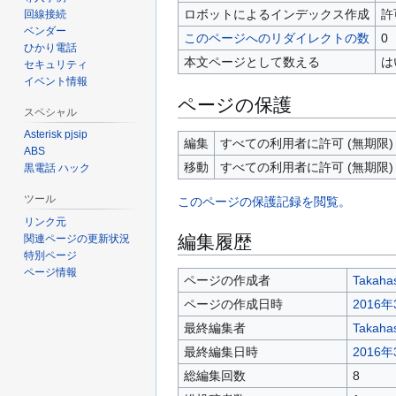
ロボットによるインデックス作成
許
回線接続
ベンダー
このページへのリダイレクトの数
0
ひかり電話
本文ページとして数える
は
セキュリティ
イベント情報
ページの保護
スペシャル
Asterisk pjsip
編集
すべての利用者に許可 (無期限)
ABS
移動
すべての利用者に許可 (無期限)
黒電話 ハック
ツール
このページの保護記録を閲覧。
リンク元
編集履歴
関連ページの更新状況
特別ページ
ページ情報
ページの作成者
Takaha
ページの作成日時
2016年
最終編集者
Takaha
最終編集日時
2016年
総編集回数
8