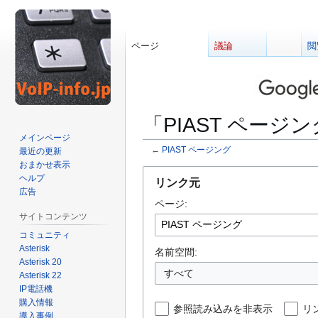
ページ
議論
閲
「PIAST ペー
メインページ
←
PIAST ページング
最近の更新
おまかせ表示
ナ
検
ヘルプ
リンク元
ビ
索
広告
ページ:
ゲ
に
サイトコンテンツ
ー
移
コミュニティ
シ
動
Asterisk
ョ
名前空間:
Asterisk 20
ン
すべて
Asterisk 22
に
IP電話機
移
購入情報
参照読み込みを非表示
リ
動
導入事例