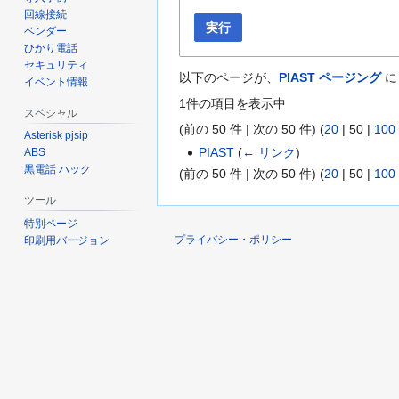
回線接続
実行
ベンダー
ひかり電話
セキュリティ
以下のページが、
PIAST ページング
に
イベント情報
1件の項目を表示中
スペシャル
(
前の 50 件
|
次の 50 件
) (
20
|
50
|
100
Asterisk pjsip
PIAST
(
← リンク
)
ABS
黒電話 ハック
(
前の 50 件
|
次の 50 件
) (
20
|
50
|
100
ツール
特別ページ
プライバシー・ポリシー
印刷用バージョン