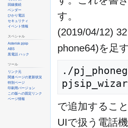
動
回線接続
ベンダー
す。
ひかり電話
セキュリティ
イベント情報
(2019/04/12
スペシャル
Asterisk pjsip
phone64)
ABS
黒電話 ハック
ツール
./pj_phoneg
リンク元
関連ページの更新状況
特別ページ
印刷用バージョン
この版への固定リンク
ページ情報
で追加するこ
UIで扱う電話機数