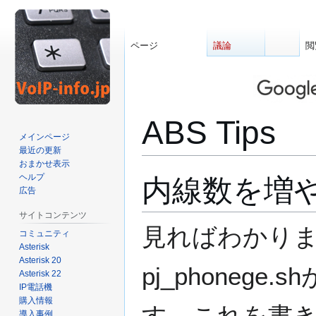
ページ
議論
閲
ABS Tips
メインページ
最近の更新
おまかせ表示
ヘルプ
ナ
検
内線数を増
広告
ビ
索
ゲ
に
サイトコンテンツ
ー
移
見ればわかりますが
コミュニティ
シ
動
Asterisk
ョ
Asterisk 20
pj_phoneg
ン
Asterisk 22
に
IP電話機
購入情報
移
す。これを書
導入事例