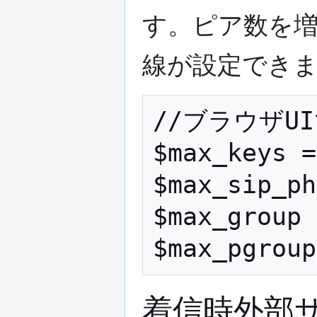
す。ピア数を増
線が設定でき
//ブラウザU
$max_keys =
$max_sip_p
$max_group 
着信時外部