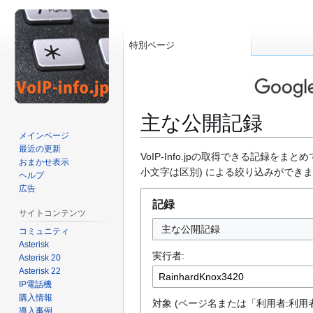
特別ページ
主な公開記録
メインページ
最近の更新
ナ
検
VoIP-Info.jpの取得できる記録
おまかせ表示
ビ
索
小文字は区別) による絞り込みができ
ヘルプ
ゲ
に
広告
ー
移
記録
サイトコンテンツ
シ
動
主な公開記録
コミュニティ
ョ
Asterisk
ン
実行者:
Asterisk 20
に
Asterisk 22
移
IP電話機
動
購入情報
対象 (ページ名または「利用者:利用者
導入事例