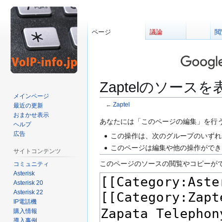
ページ
議論
閲
Zaptelのソースを
メインページ
←
Zaptel
最近の更新
おまかせ表示
ナ
検
あなたには「このページの編集」を行
ヘルプ
ビ
索
広告
この操作は、次のグループのいずれ
ゲ
に
このページは編集や他の操作ができ
サイトコンテンツ
ー
移
このページのソースの閲覧やコピーが
コミュニティ
シ
動
Asterisk
ョ
Asterisk 20
ン
Asterisk 22
に
IP電話機
移
購入情報
動
導入事例