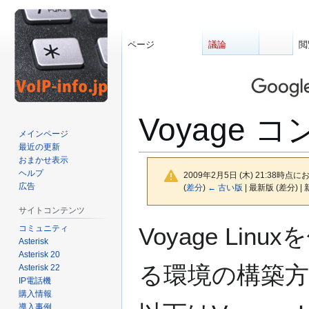
ページ
議論
閲
Voyage 
メインページ
最近の更新
おまかせ表示
ヘルプ
2009年2月5日 (木) 21:38時点に
広告
(
差分
)
← 古い版
| 最新版 (差分) |
サイトコンテンツ
ナ
検
Voyage Lin
コミュニティ
ビ
索
Asterisk
ゲ
に
Asterisk 20
る環境の構築方
Asterisk 22
ー
移
IP電話機
シ
動
購入情報
ョ
導入事例