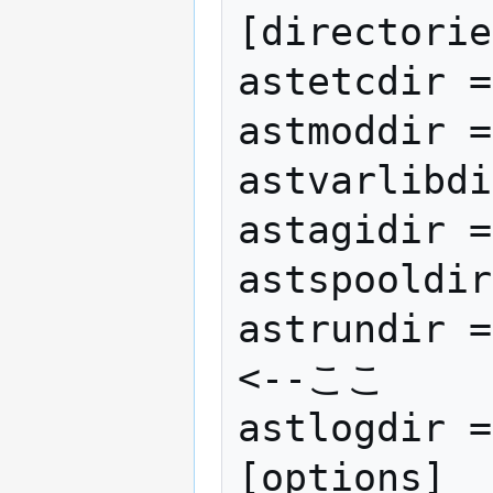
[directorie
astetcdir =
astmoddir =
astvarlibdi
astagidir =
astspooldir
astrundir => /
<--ここ

astlogdir =
[options]
