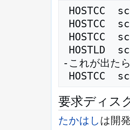
 HOSTCC  scripts/mod/file2alias.o

 HOSTCC  scripts/mod/modpost.o

 HOSTCC  scripts/mod/sumversion.o

 HOSTLD  scripts/mod/modpost           <-
-これが出たらC
要求ディス
たかはし
は開発