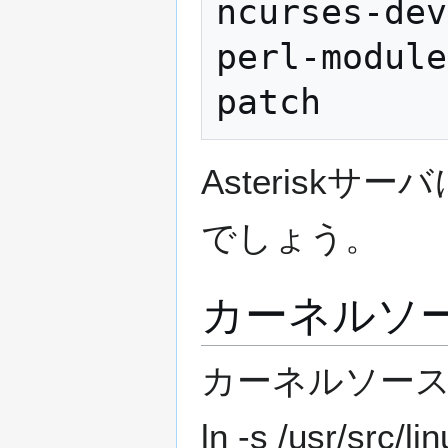
ncurses-dev

perl-module
Asteriskサ
でしょう。
カーネルソ
カーネルソースを
ln -s /usr/src/l