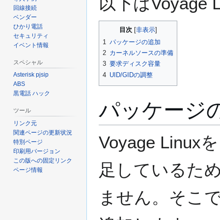
以下はVoyage 
ン
回線接続
に
ベンダー
移
ひかり電話
目次
セキュリティ
動
1
パッケージの追加
イベント情報
2
カーネルソースの準備
スペシャル
3
要求ディスク容量
4
UID/GIDの調整
Asterisk pjsip
ABS
黒電話 ハック
パッケージ
ツール
リンク元
関連ページの更新状況
Voyage L
特別ページ
印刷用バージョン
この版への固定リンク
足しているため、
ページ情報
ません。そこで以下