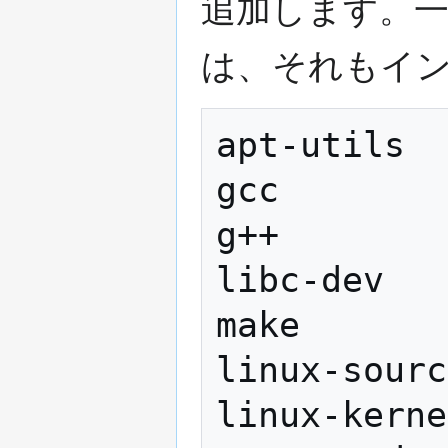
追加します。
は、それもイ
apt-utils

gcc

g++

libc-dev 

make 

linux-sourc
linux-kerne