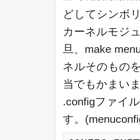
どしてシンボ
カーネルモジ
旦、make men
ネルそのもの
当でもかまい
.configフ
す。(menuco