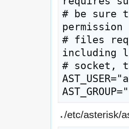
requires su
# be sure t
permission 
# files req
including l
# socket, t
AST_USER="a
/etc/asteri