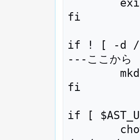
        exit 0

fi

if ! [ -d /var/run
---ここから

        mkdir /rw/var/run/asterisk

fi

if [ $AST_U
        chown -R asterisk:asterisk 