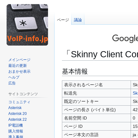
ページ
議論
「Skinny Client C
メインページ
最近の更新
ナ
検
基本情報
おまかせ表示
ビ
索
ヘルプ
広告
ゲ
に
表示されるページ名
Sk
ー
移
転送先
Sk
サイトコンテンツ
シ
動
既定のソートキー
Sk
コミュニティ
ョ
Asterisk
ページの長さ (バイト単位)
42
ン
Asterisk 20
に
名前空間 ID
0
Asterisk 22
移
IP電話機
ページ ID
15
動
購入情報
ページ本文の言語
ja
導入事例