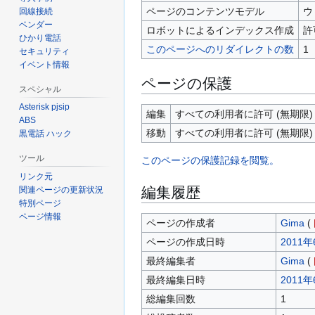
ページのコンテンツモデル
ウ
回線接続
ベンダー
ロボットによるインデックス作成
許
ひかり電話
このページへのリダイレクトの数
1
セキュリティ
イベント情報
ページの保護
スペシャル
Asterisk pjsip
編集
すべての利用者に許可 (無期限)
ABS
移動
すべての利用者に許可 (無期限)
黒電話 ハック
ツール
このページの保護記録を閲覧。
リンク元
編集履歴
関連ページの更新状況
特別ページ
ページ情報
ページの作成者
Gima
(
ページの作成日時
2011年
最終編集者
Gima
(
最終編集日時
2011年
総編集回数
1