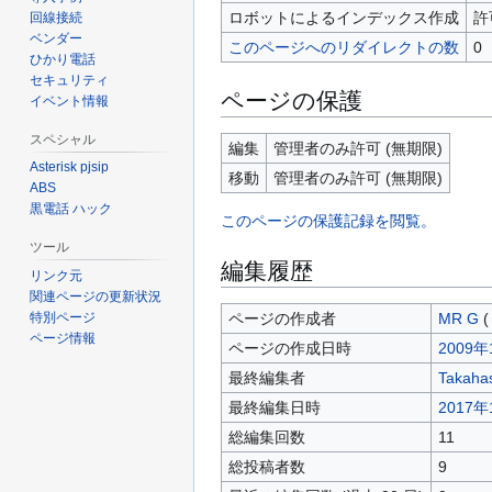
ロボットによるインデックス作成
許
回線接続
ベンダー
このページへのリダイレクトの数
0
ひかり電話
セキュリティ
ページの保護
イベント情報
スペシャル
編集
管理者のみ許可 (無期限)
Asterisk pjsip
移動
管理者のみ許可 (無期限)
ABS
黒電話 ハック
このページの保護記録を閲覧。
ツール
編集履歴
リンク元
関連ページの更新状況
ページの作成者
MR G
(
特別ページ
ページ情報
ページの作成日時
2009年
最終編集者
Takaha
最終編集日時
2017年
総編集回数
11
総投稿者数
9