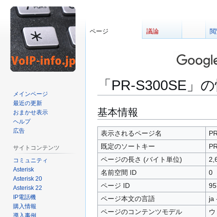
ページ
議論
閲
「PR-S300SE」
メインページ
最近の更新
ナ
検
基本情報
おまかせ表示
ビ
索
ヘルプ
広告
ゲ
に
表示されるページ名
PR
ー
移
既定のソートキー
PR
サイトコンテンツ
シ
動
ページの長さ (バイト単位)
2,
コミュニティ
ョ
Asterisk
名前空間 ID
0
ン
Asterisk 20
に
ページ ID
95
Asterisk 22
移
IP電話機
ページ本文の言語
ja
動
購入情報
ページのコンテンツモデル
ウ
導入事例