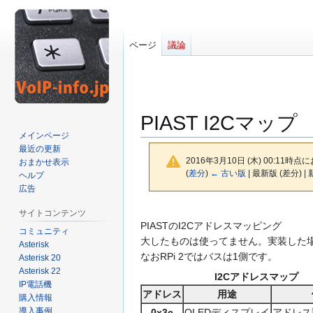
ページ
議論
PIAST I2Cマップ
メインページ
最近の更新
2016年3月10日 (木) 00:11時点
おまかせ表示
(
差分
)
← 古い版
| 最新版 (差分) |
ヘルプ
広告
ナ
検
サイトコンテンツ
ビ
索
PIASTのI2Cアドレスマッピング
コミュニティ
ゲ
に
大したものは使ってません。実装した
Asterisk
ー
移
なおRPi 2ではバスは1側です。
Asterisk 20
シ
動
Asterisk 22
I2Cアドレスマップ
IP電話機
ョ
アドレス
用途
購入情報
ン
導入事例
0x3c
OLEDディスプレイ
アドレス