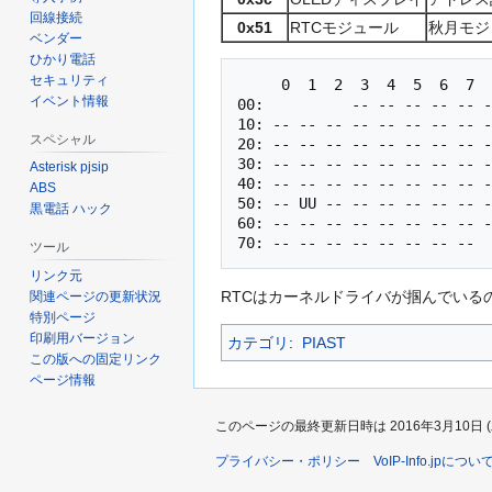
に
回線接続
0x51
RTCモジュール
秋月モジ
移
ベンダー
動
ひかり電話
セキュリティ
     0  1  2  3  4  5  6  7  8  9  a  b  c  d  e  f

イベント情報
00:          -- -- -- -- -- -
10: -- -- -- -- -- -- -- -- -
スペシャル
20: -- -- -- -- -- -- -- -- -
30: -- -- -- -- -- -- -- -- -
Asterisk pjsip
40: -- -- -- -- -- -- -- -- -
ABS
50: -- UU -- -- -- -- -- -- -
黒電話 ハック
60: -- -- -- -- -- -- -- -- -
ツール
リンク元
RTCはカーネルドライバが掴んでいる
関連ページの更新状況
特別ページ
印刷用バージョン
カテゴリ
:
PIAST
この版への固定リンク
ページ情報
このページの最終更新日時は 2016年3月10日 (木)
プライバシー・ポリシー
VoIP-Info.jpについ