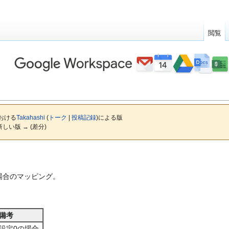
閲覧
における
Takahashi
(
トーク
|
投稿記録
)
による版
 新しい版 → (差分)
場合のマッピング。
備考
設定0の場合