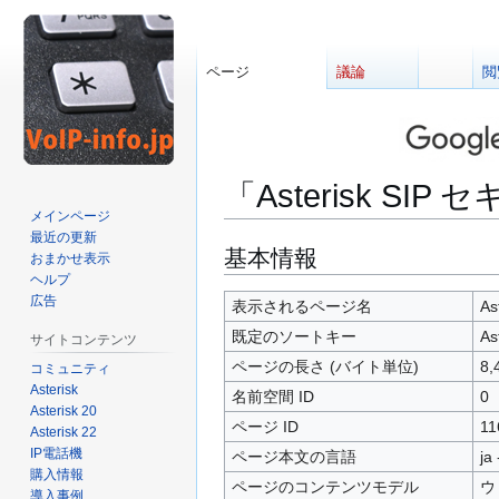
ページ
議論
閲
「Asterisk SI
メインページ
最近の更新
ナ
検
基本情報
おまかせ表示
ビ
索
ヘルプ
広告
ゲ
に
表示されるページ名
As
ー
移
既定のソートキー
As
サイトコンテンツ
シ
動
ページの長さ (バイト単位)
8,
コミュニティ
ョ
Asterisk
名前空間 ID
0
ン
Asterisk 20
に
ページ ID
11
Asterisk 22
移
IP電話機
ページ本文の言語
ja
動
購入情報
ページのコンテンツモデル
ウ
導入事例