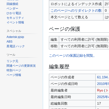
ロボットによるインデックス作成
許
回線接続
ベンダー
このページへのリダイレクトの数
0
ひかり電話
本文ページとして数える
は
セキュリティ
イベント情報
ページの保護
スペシャル
Asterisk pjsip
編集
すべての利用者に許可 (無期限)
ABS
移動
すべての利用者に許可 (無期限)
黒電話 ハック
ツール
このページの保護記録を閲覧。
リンク元
編集履歴
関連ページの更新状況
特別ページ
ページ情報
ページの作成者
61.194.
ページの作成日時
2010年
最終編集者
Ryo
(
ト
最終編集日時
2025年
総編集回数
17