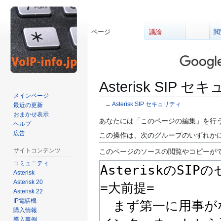
ページ
議論
閲
Asterisk SI
メインページ
←
Asterisk SIP セキュリティ
最近の更新
おまかせ表示
ナ
検
あなたには「このページの編集」を行
ヘルプ
ビ
索
広告
この操作は、次のグループのいずれかに
ゲ
に
サイトコンテンツ
このページのソースの閲覧やコピーが
ー
移
コミュニティ
シ
動
Asterisk
ョ
Asterisk 20
ン
Asterisk 22
に
IP電話機
移
購入情報
動
導入事例