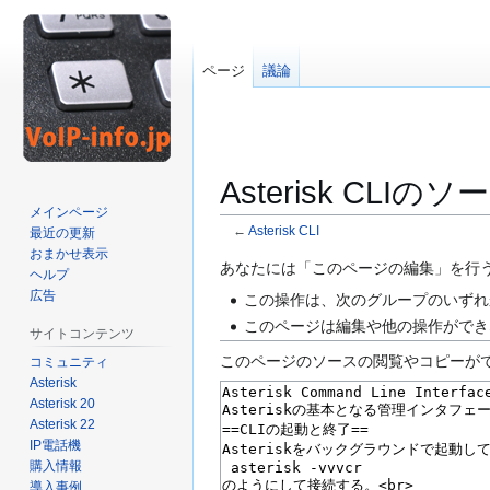
ページ
議論
Asterisk CLI
メインページ
←
Asterisk CLI
最近の更新
おまかせ表示
ナ
検
あなたには「このページの編集」を行
ヘルプ
ビ
索
広告
この操作は、次のグループのいずれ
ゲ
に
このページは編集や他の操作ができ
サイトコンテンツ
ー
移
このページのソースの閲覧やコピーが
コミュニティ
シ
動
Asterisk
ョ
Asterisk 20
ン
Asterisk 22
に
IP電話機
移
購入情報
動
導入事例