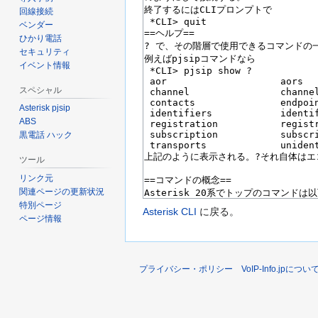
回線接続
ベンダー
ひかり電話
セキュリティ
イベント情報
スペシャル
Asterisk pjsip
ABS
黒電話 ハック
ツール
リンク元
関連ページの更新状況
特別ページ
Asterisk CLI
に戻る。
ページ情報
プライバシー・ポリシー
VoIP-Info.jpについ