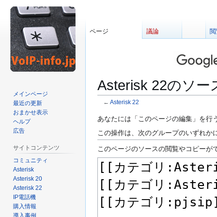
ページ
議論
閲
Asterisk 22の
メインページ
←
Asterisk 22
最近の更新
おまかせ表示
ナ
検
あなたには「このページの編集」を行
ヘルプ
ビ
索
広告
この操作は、次のグループのいずれかに
ゲ
に
サイトコンテンツ
このページのソースの閲覧やコピーが
ー
移
コミュニティ
シ
動
Asterisk
ョ
Asterisk 20
ン
Asterisk 22
に
IP電話機
移
購入情報
動
導入事例