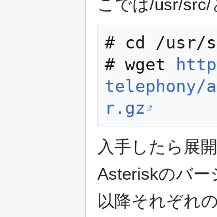
こでは/usr/sr
# cd /usr/s
# wget 
http
telephony/a
r.gz
入手したら展
Asterisk
以降それぞれ