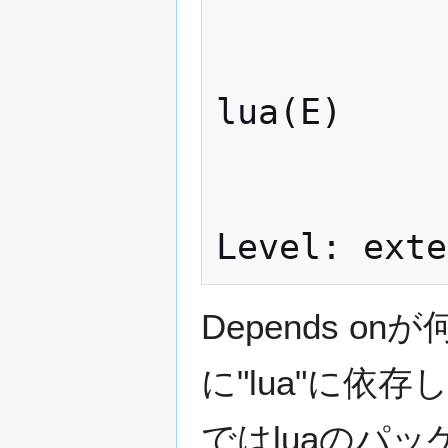
               
lua(E)

             
Depends 
に"lua"に依
ではluaのパ