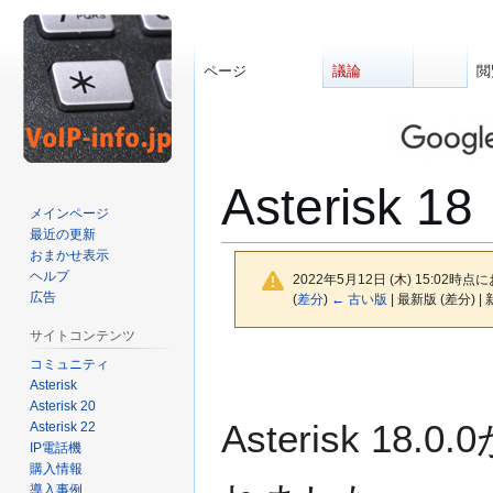
ページ
議論
閲
Asterisk 18
メインページ
最近の更新
おまかせ表示
ヘルプ
2022年5月12日 (木) 15:02時点
広告
(
差分
)
← 古い版
| 最新版 (差分) |
サイトコンテンツ
ナ
検
コミュニティ
ビ
索
Asterisk
ゲ
に
Asterisk 20
Asterisk 1
Asterisk 22
ー
移
IP電話機
シ
動
購入情報
ョ
導入事例