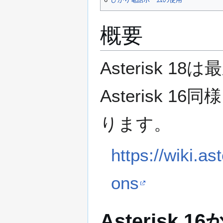
概要
Asterisk 1
Asterisk 16同
ります。
https://wiki.a
ons
Asterisk