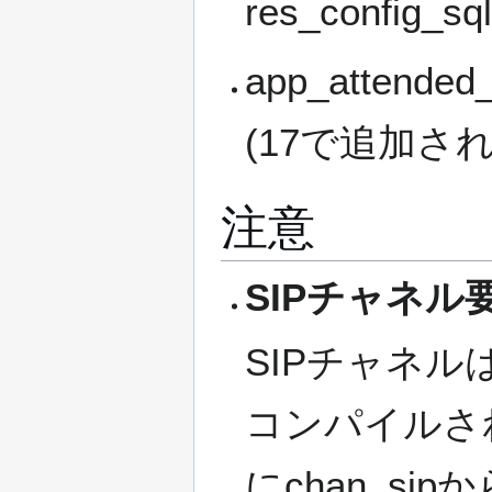
res_config
app_attende
(17で追加さ
注意
SIPチャネル
SIPチャネルは
コンパイルさ
にchan_si