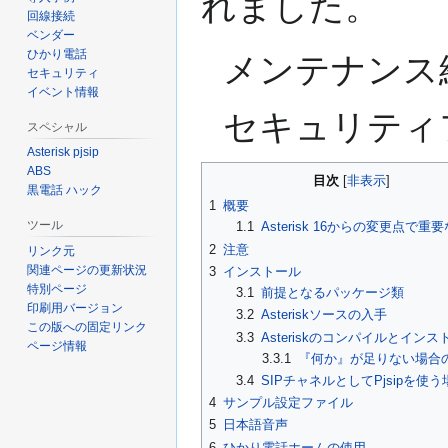
れました。
ン
回線接続
に
ベンダー
移
ひかり電話
メンテナンス終
セキュリティ
動
イベント情報
セキュリティフ
スペシャル
Asterisk pjsip
ABS
目次
黒電話 ハック
1
概要
ツール
1.1
Asterisk 16からの変更点で重
2
注意
リンク元
関連ページの更新状況
3
インストール
特別ページ
3.1
前提となるパッケージ類
印刷用バージョン
3.2
Asteriskソースの入手
この版への固定リンク
3.3
Asteriskのコンパイルとインス
ページ情報
3.3.1
『何か』が足りない場合
3.4
SIPチャネルとしてPjsipを使う
4
サンプル設定ファイル
5
日本語音声
6
ひかり電話ホームの使用