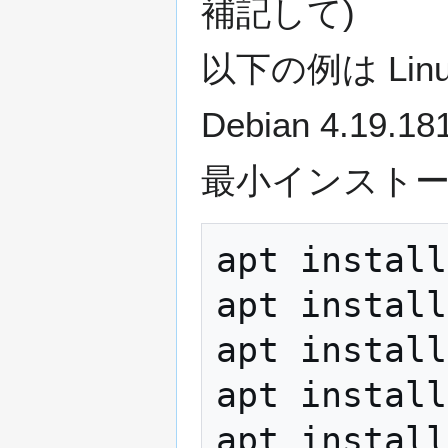
補記して)
以下の例は Linux 
Debian 4.19.18
最小インスト
apt install
apt install
apt install
apt install
apt install