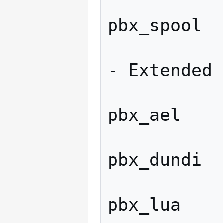
            
pbx_spool

           
- Extended 
            
pbx_ael

            
pbx_dundi

            
pbx_lua
