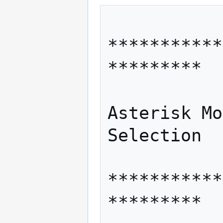
***********
*********

Asterisk Mo
Selection

***********
*********
