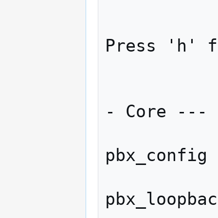
Press 'h' f
           
- Core ---

            
pbx_config

            
pbx_loopbac