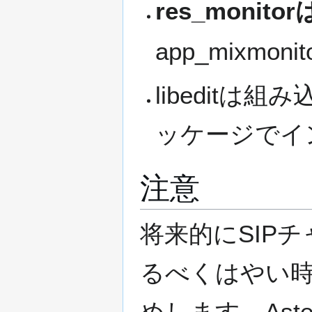
res_monit
app_mixmo
libedit
ッケージでイ
注意
将来的にSIPチ
るべくはやい時期
めします。Aste