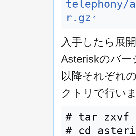
telephony/a
r.gz
入手したら展
Asterisk
以降それぞれ
クトリで行い
# tar zxvf 