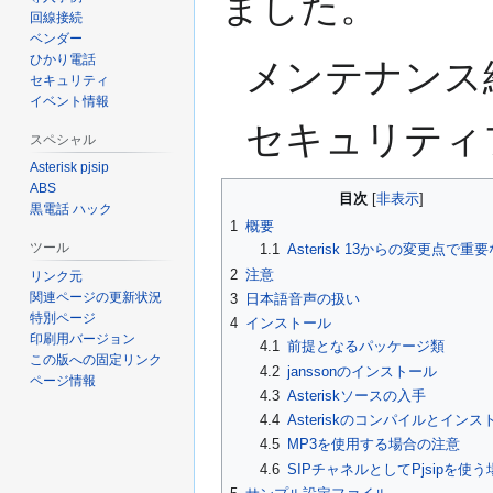
ました。
ン
回線接続
に
ベンダー
移
ひかり電話
メンテナンス終
セキュリティ
動
イベント情報
セキュリティフ
スペシャル
Asterisk pjsip
ABS
目次
黒電話 ハック
1
概要
ツール
1.1
Asterisk 13からの変更点で重
2
注意
リンク元
関連ページの更新状況
3
日本語音声の扱い
特別ページ
4
インストール
印刷用バージョン
4.1
前提となるパッケージ類
この版への固定リンク
4.2
janssonのインストール
ページ情報
4.3
Asteriskソースの入手
4.4
Asteriskのコンパイルとインス
4.5
MP3を使用する場合の注意
4.6
SIPチャネルとしてPjsipを使う