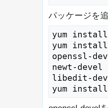
パッケージを
yum install
yum install
openssl-dev
newt-devel 
libedit-dev
openssl-deve