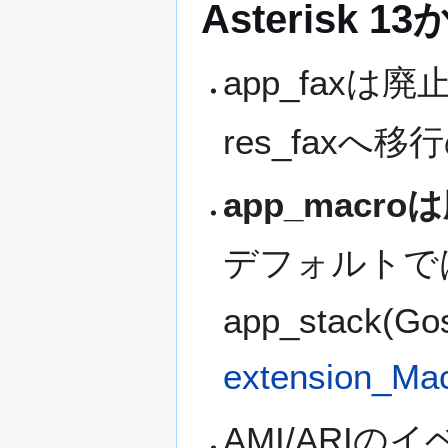
Asterisk
app_faxは廃
res_faxへ
app_macr
デフォルトでは
app_stack
extension_Ma
AMI/ARI