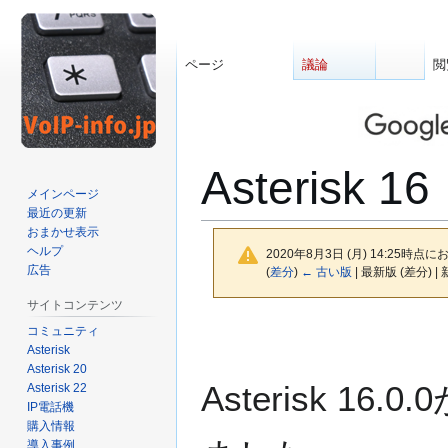
ページ
議論
閲
Asterisk 16
メインページ
最近の更新
おまかせ表示
ヘルプ
2020年8月3日 (月) 14:25時点に
広告
(
差分
)
← 古い版
| 最新版 (差分) |
サイトコンテンツ
ナ
検
コミュニティ
ビ
索
Asterisk
ゲ
に
Asterisk 20
Asterisk 1
Asterisk 22
ー
移
IP電話機
シ
動
購入情報
ョ
導入事例