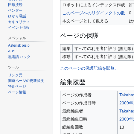
ロボットによるインデックス作成
許
回線接続
ベンダー
このページへのリダイレクトの数
0
ひかり電話
本文ページとして数える
は
セキュリティ
イベント情報
ページの保護
スペシャル
Asterisk pjsip
編集
すべての利用者に許可 (無期限)
ABS
移動
すべての利用者に許可 (無期限)
黒電話 ハック
ツール
このページの保護記録を閲覧。
リンク元
編集履歴
関連ページの更新状況
特別ページ
ページ情報
ページの作成者
Takaha
ページの作成日時
2009年
最終編集者
Takaha
最終編集日時
2009年
総編集回数
13