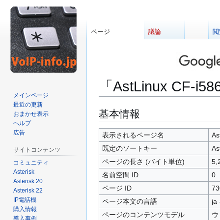
ページ
議論
閲
「AstLinux CF-i
メインページ
最近の更新
ナ
検
基本情報
おまかせ表示
ビ
索
ヘルプ
広告
ゲ
に
表示されるページ名
As
ー
移
既定のソートキー
As
サイトコンテンツ
シ
動
ページの長さ (バイト単位)
5,
コミュニティ
ョ
Asterisk
名前空間 ID
0
ン
Asterisk 20
に
ページ ID
73
Asterisk 22
移
IP電話機
ページ本文の言語
ja
動
購入情報
ページのコンテンツモデル
ウ
導入事例