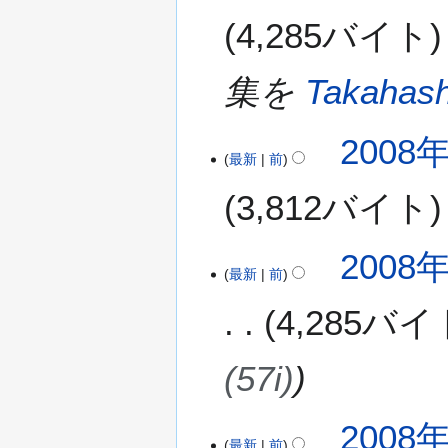
0
4,285バイト
8
年
9
集を
Takahash
月
9
2008年
日
最新
前
(
火
3,812バイト
)
2
2008年
最新
前
0
0
4,285バイ
8
年
2
(57i)
月
2
2
2008年
8
最新
前
0