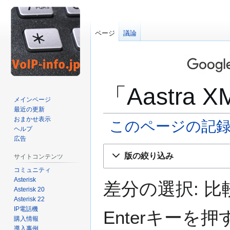
ページ
議論
「Aastra
メインページ
最近の更新
おまかせ表示
このページの記
ヘルプ
広告
ナ
検
版の絞り込み
サイトコンテンツ
ビ
索
コミュニティ
ゲ
に
Asterisk
ー
移
差分の選択: 
Asterisk 20
シ
動
Asterisk 22
ョ
IP電話機
Enterキー
ン
購入情報
に
導入事例