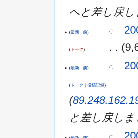
月
へと差し戻し
1
5
日
20
(
最新
前
水
9
)
トーク
2
20
最新
前
0
0
8
トーク
投稿記録
年
1
89.248.162.1
0
月
と差し戻しま
1
3
日
20
(
最新
前