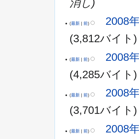
消し
3
日
(
2008年
金
最新
前
)
3,812バイト
2
2008年
最新
前
0
0
4,285バイト
8
年
9
2008年
月
最新
前
1
3,701バイト
1
日
(
2008年
木
最新
前
)