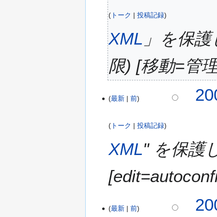
)
トーク
投稿記録
XML
」を保護し
限) [移動=管
2
20
最新
前
0
0
8
トーク
投稿記録
年
1
XML
" を保護
0
月
[edit=autocon
1
6
日
20
(
最新
前
木