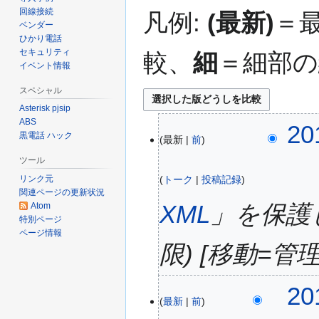
回線接続
移
凡例:
(最新)
＝
ベンダー
動
ひかり電話
セキュリティ
較、
細
＝細部の
イベント情報
スペシャル
Asterisk pjsip
ABS
2
20
黒電話 ハック
最新
前
0
1
ツール
7
トーク
投稿記録
リンク元
年
関連ページの更新状況
1
XML
」を保護し
Atom
1
特別ページ
ページ情報
月
限) [移動=管
1
8
日
20
(
最新
前
土