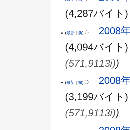
日
0
(
4,287バイト
8
木
年
)
2
2008年
月
最新
前
2
4,094バイト
日
(
土
(571,9113i)
)
2008年
最新
前
3,199バイト
(571,9113i)