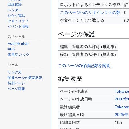
ロボットによるインデックス作成
許
回線接続
ベンダー
このページへのリダイレクトの数
0
ひかり電話
本文ページとして数える
は
セキュリティ
イベント情報
ページの保護
スペシャル
Asterisk pjsip
編集
管理者のみ許可 (無期限)
ABS
移動
管理者のみ許可 (無期限)
黒電話 ハック
ツール
このページの保護記録を閲覧。
リンク元
編集履歴
関連ページの更新状況
特別ページ
ページ情報
ページの作成者
Takaha
ページの作成日時
2007年
最終編集者
Takaha
最終編集日時
2025年
総編集回数
105