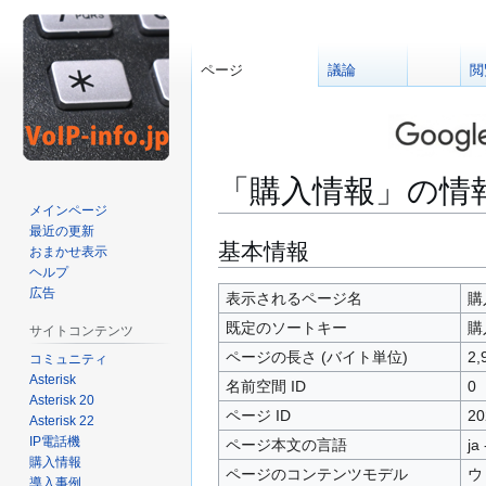
ページ
議論
閲
「購入情報」の情
メインページ
最近の更新
ナ
検
基本情報
おまかせ表示
ビ
索
ヘルプ
広告
ゲ
に
表示されるページ名
購
ー
移
既定のソートキー
購
サイトコンテンツ
シ
動
ページの長さ (バイト単位)
2,
コミュニティ
ョ
Asterisk
名前空間 ID
0
ン
Asterisk 20
に
ページ ID
20
Asterisk 22
移
IP電話機
ページ本文の言語
ja
動
購入情報
ページのコンテンツモデル
ウ
導入事例