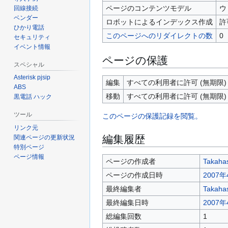
ページのコンテンツモデル
ウ
回線接続
ベンダー
ロボットによるインデックス作成
許
ひかり電話
このページへのリダイレクトの数
0
セキュリティ
イベント情報
ページの保護
スペシャル
Asterisk pjsip
編集
すべての利用者に許可 (無期限)
ABS
移動
すべての利用者に許可 (無期限)
黒電話 ハック
ツール
このページの保護記録を閲覧。
リンク元
編集履歴
関連ページの更新状況
特別ページ
ページ情報
ページの作成者
Takaha
ページの作成日時
2007年
最終編集者
Takaha
最終編集日時
2007年
総編集回数
1