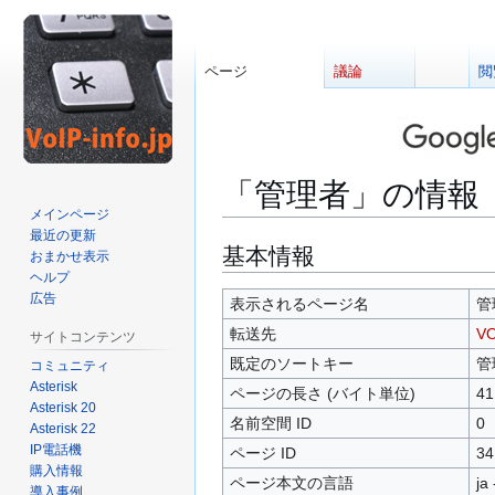
ページ
議論
閲
「管理者」の情報
メインページ
最近の更新
ナ
検
基本情報
おまかせ表示
ビ
索
ヘルプ
広告
ゲ
に
表示されるページ名
管
ー
移
転送先
VO
サイトコンテンツ
シ
動
既定のソートキー
管
コミュニティ
ョ
Asterisk
ページの長さ (バイト単位)
41
ン
Asterisk 20
に
名前空間 ID
0
Asterisk 22
移
IP電話機
ページ ID
34
動
購入情報
ページ本文の言語
ja
導入事例