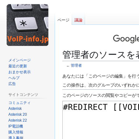
ページ
議論
管理者のソースを
メインページ
←
管理者
最近の更新
おまかせ表示
ナ
検
あなたには「このページの編集」を行
ヘルプ
ビ
索
広告
この操作は、次のグループのいずれかに
ゲ
に
サイトコンテンツ
このページのソースの閲覧やコピーが
ー
移
コミュニティ
シ
動
Asterisk
ョ
Asterisk 20
ン
Asterisk 22
に
IP電話機
移
購入情報
動
導入事例