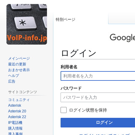
特別ページ
ログイン
メインページ
最近の更新
利用者名
ナ
検
おまかせ表示
ビ
索
ヘルプ
ゲ
に
広告
ー
移
パスワード
サイトコンテンツ
シ
動
コミュニティ
ョ
Asterisk
ン
ログイン状態を保持
Asterisk 20
に
Asterisk 22
移
ログイン
IP電話機
動
購入情報
導入事例