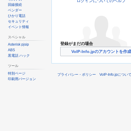
ログインについてのヘルプ
回線接続
ベンダー
ひかり電話
セキュリティ
イベント情報
スペシャル
登録がまだの場合
Asterisk pjsip
ABS
VoIP-Info.jpのアカウントを作
黒電話 ハック
ツール
特別ページ
プライバシー・ポリシー
VoIP-Info.jpについ
印刷用バージョン