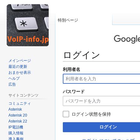
特別ページ
ログイン
メインページ
最近の更新
利用者名
ナ
検
おまかせ表示
ビ
索
ヘルプ
ゲ
に
広告
ー
移
パスワード
サイトコンテンツ
シ
動
コミュニティ
ョ
Asterisk
ン
ログイン状態を保持
Asterisk 20
に
Asterisk 22
移
ログイン
IP電話機
動
購入情報
導入事例