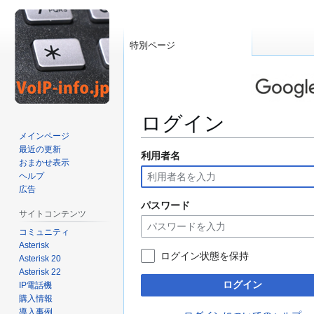
特別ページ
ログイン
メインページ
最近の更新
利用者名
ナ
検
おまかせ表示
ビ
索
ヘルプ
ゲ
に
広告
ー
移
パスワード
サイトコンテンツ
シ
動
コミュニティ
ョ
Asterisk
ン
ログイン状態を保持
Asterisk 20
に
Asterisk 22
移
ログイン
IP電話機
動
購入情報
導入事例