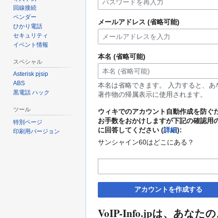
回線接続
ベンダー
メールアドレス (省略可能)
ひかり電話
セキュリティ
イベント情報
本名 (省略可能)
スペシャル
Asterisk pjsip
ABS
本名は省略できます。 入力すると、あ
黒電話 ハック
著作物の帰属表示に使用されます。
ツール
ウィキでのアカウント自動作成を防ぐ
お手数をおかけしますが下記の確認用
特別ページ
に回答してください (
詳細
):
印刷用バージョン
サンシャイン60はどこにある？
アカウントを作成する
VoIP-Info.jpは、