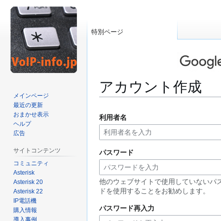
特別ページ
アカウント作成
メインページ
最近の更新
ナ
検
おまかせ表示
利用者名
ビ
索
ヘルプ
ゲ
に
広告
ー
移
サイトコンテンツ
パスワード
シ
動
コミュニティ
ョ
Asterisk
ン
他のウェブサイトで使用していないパ
Asterisk 20
に
ドを使用することをお勧めします。
Asterisk 22
移
IP電話機
動
パスワード再入力
購入情報
導入事例