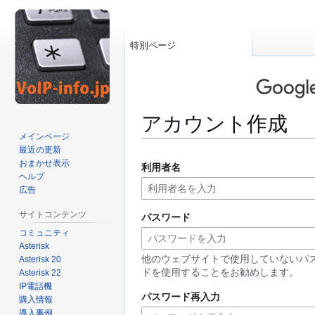
特別ページ
アカウント作成
メインページ
最近の更新
ナ
検
おまかせ表示
利用者名
ビ
索
ヘルプ
ゲ
に
広告
ー
移
サイトコンテンツ
パスワード
シ
動
コミュニティ
ョ
Asterisk
ン
他のウェブサイトで使用していないパ
Asterisk 20
に
ドを使用することをお勧めします。
Asterisk 22
移
IP電話機
動
パスワード再入力
購入情報
導入事例