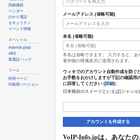
回線接続
ベンダー
メールアドレス (省略可能)
ひかり電話
セキュリティ
イベント情報
本名 (省略可能)
スペシャル
Asterisk pjsip
ABS
本名は省略できます。 入力すると、あ
黒電話 ハック
著作物の帰属表示に使用されます。
ツール
ウィキでのアカウント自動作成を防ぐ
お手数をおかけしますが下記の確認用
特別ページ
に回答してください (
詳細
):
印刷用バージョン
日本独自のスイーツといえば(ジャンル
アカウントを作成する
VoIP-Info.jpは、