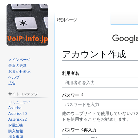
特別ページ
アカウント作成
メインページ
最近の更新
ナ
検
おまかせ表示
利用者名
ビ
索
ヘルプ
ゲ
に
広告
ー
移
サイトコンテンツ
パスワード
シ
動
コミュニティ
ョ
Asterisk
ン
他のウェブサイトで使用していないパ
Asterisk 20
に
ドを使用することをお勧めします。
Asterisk 22
移
IP電話機
動
パスワード再入力
購入情報
導入事例