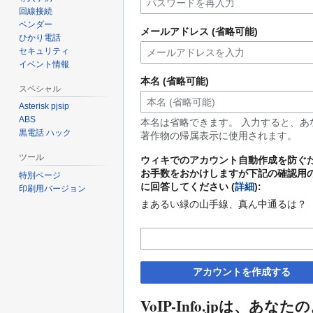
回線接続
ベンダー
メールアドレス (省略可能)
ひかり電話
セキュリティ
イベント情報
本名 (省略可能)
スペシャル
Asterisk pjsip
ABS
本名は省略できます。 入力すると、あ
黒電話 ハック
著作物の帰属表示に使用されます。
ツール
ウィキでのアカウント自動作成を防ぐ
お手数をおかけしますが下記の確認用
特別ページ
に回答してください (
詳細
):
印刷用バージョン
まあるい緑の山手線、真ん中通るは？
アカウントを作成する
VoIP-Info.jpは、