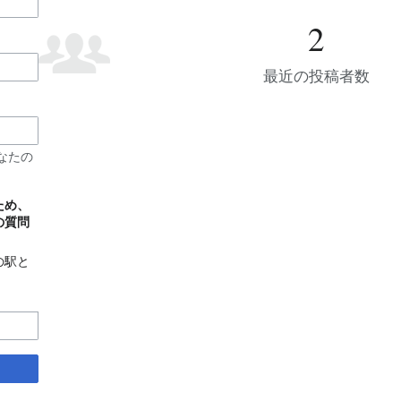
2
最近の投稿者数
なたの
ため、
の質問
の駅と