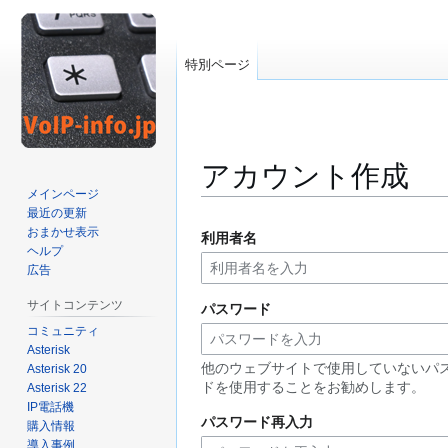
特別ページ
アカウント作成
メインページ
最近の更新
ナ
検
おまかせ表示
利用者名
ビ
索
ヘルプ
ゲ
に
広告
ー
移
サイトコンテンツ
パスワード
シ
動
コミュニティ
ョ
Asterisk
ン
他のウェブサイトで使用していないパ
Asterisk 20
に
ドを使用することをお勧めします。
Asterisk 22
移
IP電話機
動
パスワード再入力
購入情報
導入事例