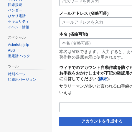
回線接続
ベンダー
メールアドレス (省略可能)
ひかり電話
セキュリティ
イベント情報
本名 (省略可能)
スペシャル
Asterisk pjsip
ABS
本名は省略できます。 入力すると、あ
黒電話 ハック
著作物の帰属表示に使用されます。
ツール
ウィキでのアカウント自動作成を防ぐ
お手数をおかけしますが下記の確認用
特別ページ
に回答してください (
詳細
):
印刷用バージョン
サラリーマンが多いと言われる山手線
いえば
アカウントを作成する