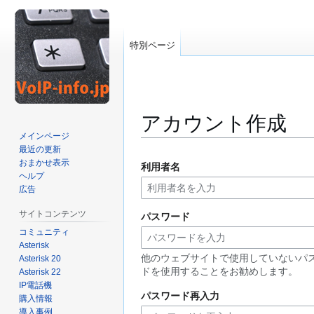
特別ページ
アカウント作成
メインページ
最近の更新
ナ
検
おまかせ表示
利用者名
ビ
索
ヘルプ
ゲ
に
広告
ー
移
サイトコンテンツ
パスワード
シ
動
コミュニティ
ョ
Asterisk
ン
他のウェブサイトで使用していないパ
Asterisk 20
に
ドを使用することをお勧めします。
Asterisk 22
移
IP電話機
動
パスワード再入力
購入情報
導入事例