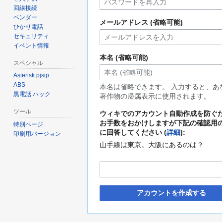
回線接続
ベンダー
メールアドレス (省略可能)
ひかり電話
セキュリティ
イベント情報
本名 (省略可能)
スペシャル
Asterisk pjsip
ABS
本名は省略できます。 入力すると、あ
黒電話 ハック
著作物の帰属表示に使用されます。
ツール
ウィキでのアカウント自動作成を防ぐ
お手数をおかけしますが下記の確認用
特別ページ
に回答してください (
詳細
):
印刷用バージョン
山手線は東京。大阪にあるのは？
アカウントを作成する