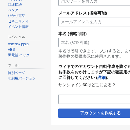
回線接続
ベンダー
メールアドレス (省略可能)
ひかり電話
セキュリティ
イベント情報
本名 (省略可能)
スペシャル
Asterisk pjsip
ABS
本名は省略できます。 入力すると、あ
黒電話 ハック
著作物の帰属表示に使用されます。
ツール
ウィキでのアカウント自動作成を防ぐ
お手数をおかけしますが下記の確認用
特別ページ
に回答してください (
詳細
):
印刷用バージョン
サンシャイン60はどこにある？
アカウントを作成する