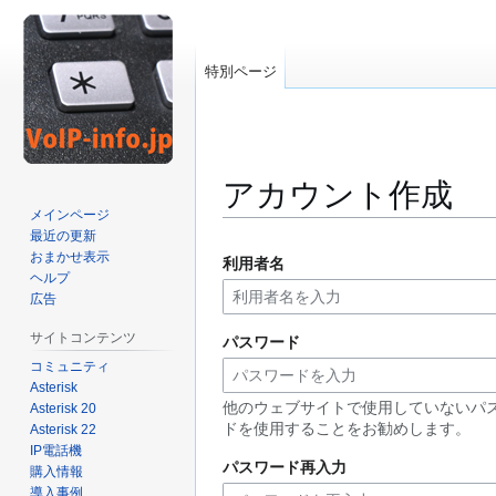
特別ページ
アカウント作成
メインページ
最近の更新
ナ
検
おまかせ表示
利用者名
ビ
索
ヘルプ
ゲ
に
広告
ー
移
サイトコンテンツ
パスワード
シ
動
コミュニティ
ョ
Asterisk
ン
他のウェブサイトで使用していないパ
Asterisk 20
に
ドを使用することをお勧めします。
Asterisk 22
移
IP電話機
動
パスワード再入力
購入情報
導入事例