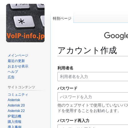
特別ページ
アカウント作成
メインページ
最近の更新
ナ
検
おまかせ表示
利用者名
ビ
索
ヘルプ
ゲ
に
広告
ー
移
サイトコンテンツ
パスワード
シ
動
コミュニティ
ョ
Asterisk
ン
他のウェブサイトで使用していないパ
Asterisk 20
に
ドを使用することをお勧めします。
Asterisk 22
移
IP電話機
動
パスワード再入力
購入情報
導入事例