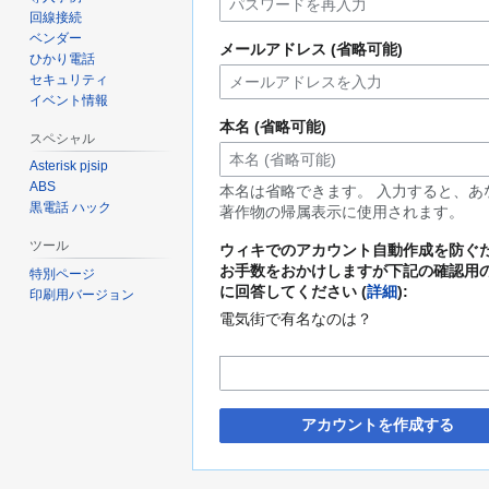
回線接続
ベンダー
メールアドレス (省略可能)
ひかり電話
セキュリティ
イベント情報
本名 (省略可能)
スペシャル
Asterisk pjsip
ABS
本名は省略できます。 入力すると、あ
黒電話 ハック
著作物の帰属表示に使用されます。
ツール
ウィキでのアカウント自動作成を防ぐ
お手数をおかけしますが下記の確認用
特別ページ
に回答してください (
詳細
):
印刷用バージョン
電気街で有名なのは？
アカウントを作成する