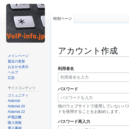
特別ページ
アカウント作成
メインページ
最近の更新
ナ
検
おまかせ表示
利用者名
ビ
索
ヘルプ
ゲ
に
広告
ー
移
サイトコンテンツ
パスワード
シ
動
コミュニティ
ョ
Asterisk
ン
他のウェブサイトで使用していないパ
Asterisk 20
に
ドを使用することをお勧めします。
Asterisk 22
移
IP電話機
動
パスワード再入力
購入情報
導入事例