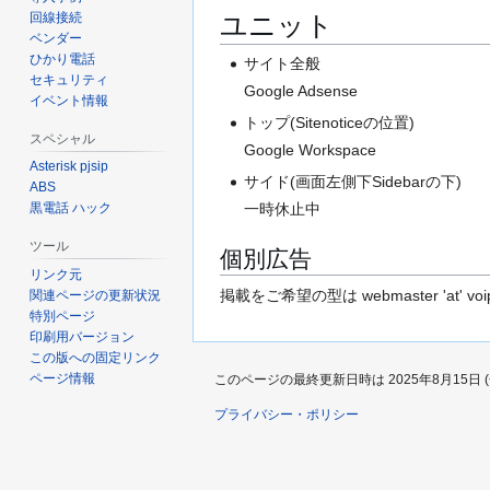
に
回線接続
ユニット
移
ベンダー
動
ひかり電話
サイト全般
セキュリティ
Google Adsense
イベント情報
トップ(Sitenoticeの位置)
スペシャル
Google Workspace
Asterisk pjsip
サイド(画面左側下Sidebarの下)
ABS
一時休止中
黒電話 ハック
ツール
個別広告
リンク元
掲載をご希望の型は webmaster 'at' v
関連ページの更新状況
特別ページ
印刷用バージョン
この版への固定リンク
ページ情報
このページの最終更新日時は 2025年8月15日 (金)
プライバシー・ポリシー