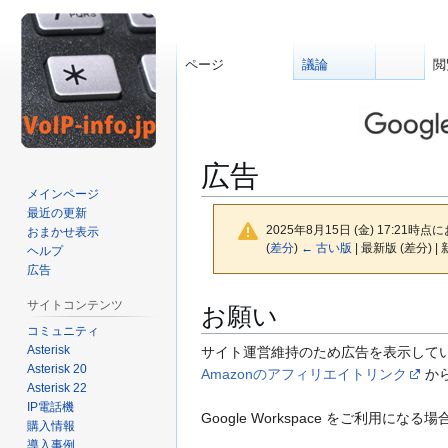
ページ
議論
閲
広告
メインページ
最近の更新
2025年8月15日 (金) 17:21時点
おまかせ表示
(
差分
)
← 古い版
| 最新版 (差分) |
ヘルプ
広告
ナ
検
サイトコンテンツ
お願い
ビ
索
コミュニティ
ゲ
に
Asterisk
サイト運営維持のため広告を表示して
ー
移
Asterisk 20
Amazonのアフィリエイトリンク
か
シ
動
Asterisk 22
IP電話機
ョ
Google Workspace をご利用になる
購入情報
ン
導入事例