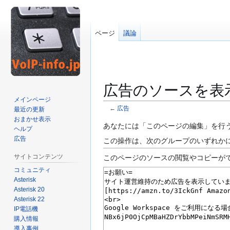
ページ
議論
広告のソースを表
メインページ
←
広告
最近の更新
おまかせ表示
ナ
検
あなたには「このページの編集」を行
ヘルプ
ビ
索
広告
この操作は、次のグループのいずれかに
ゲ
に
サイトコンテンツ
このページのソースの閲覧やコピーが
ー
移
コミュニティ
シ
動
Asterisk
ョ
Asterisk 20
ン
Asterisk 22
に
IP電話機
移
購入情報
動
導入事例