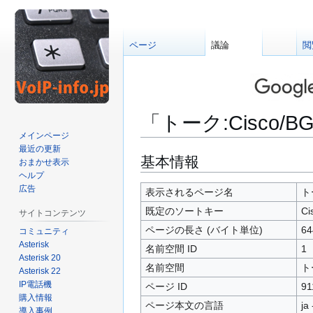
ページ
議論
閲
「トーク:Cisco/B
メインページ
最近の更新
ナ
検
基本情報
おまかせ表示
ビ
索
ヘルプ
広告
ゲ
に
表示されるページ名
トー
ー
移
既定のソートキー
Ci
サイトコンテンツ
シ
動
ページの長さ (バイト単位)
64
コミュニティ
ョ
Asterisk
名前空間 ID
1
ン
Asterisk 20
に
名前空間
ト
Asterisk 22
移
IP電話機
ページ ID
91
動
購入情報
ページ本文の言語
ja
導入事例