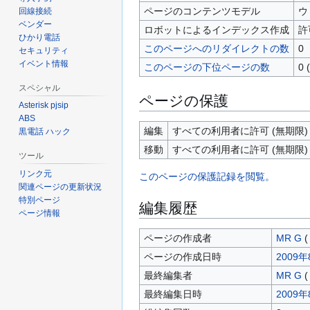
ページのコンテンツモデル
ウ
回線接続
ベンダー
ロボットによるインデックス作成
許
ひかり電話
このページへのリダイレクトの数
0
セキュリティ
イベント情報
このページの下位ページの数
0
スペシャル
ページの保護
Asterisk pjsip
ABS
編集
すべての利用者に許可 (無期限)
黒電話 ハック
移動
すべての利用者に許可 (無期限)
ツール
リンク元
このページの保護記録を閲覧。
関連ページの更新状況
特別ページ
編集履歴
ページ情報
ページの作成者
MR G
(
ページの作成日時
2009年
最終編集者
MR G
(
最終編集日時
2009年