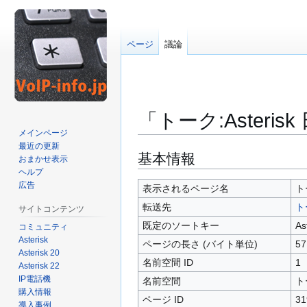
ページ
議論
「トーク:Asteri
メインページ
最近の更新
ナ
検
基本情報
おまかせ表示
ビ
索
ヘルプ
広告
ゲ
に
表示されるページ名
ト
ー
移
転送先
ト
サイトコンテンツ
シ
動
既定のソートキー
A
コミュニティ
ョ
Asterisk
ページの長さ (バイト単位)
57
ン
Asterisk 20
に
名前空間 ID
1
Asterisk 22
移
IP電話機
名前空間
ト
動
購入情報
ページ ID
31
導入事例