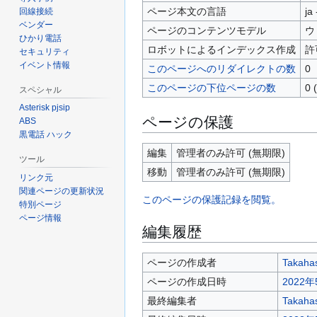
ページ本文の言語
ja
回線接続
ベンダー
ページのコンテンツモデル
ウ
ひかり電話
ロボットによるインデックス作成
許
セキュリティ
イベント情報
このページへのリダイレクトの数
0
このページの下位ページの数
0
スペシャル
Asterisk pjsip
ページの保護
ABS
黒電話 ハック
編集
管理者のみ許可 (無期限)
ツール
移動
管理者のみ許可 (無期限)
リンク元
関連ページの更新状況
このページの保護記録を閲覧。
特別ページ
ページ情報
編集履歴
ページの作成者
Takaha
ページの作成日時
2022年
最終編集者
Takaha