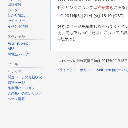
に
回線接続
外部リンクについては
注意書き
にある
移
ベンダー
動
ひかり電話
--
G
2011年6月21日 (火) 18:10 (CST)
セキュリティ
好きにページを編集しちゃってください
イベント情報
あ、でも"Skype"『だけ』につい
スペシャル
--たかはし
Asterisk pjsip
ABS
黒電話 ハック
このページの最終更新日時は 2017年11月18日 (土
ツール
プライバシー・ポリシー
VoIP-Info.jpについ
リンク元
関連ページの更新状況
特別ページ
印刷用バージョン
この版への固定リンク
ページ情報