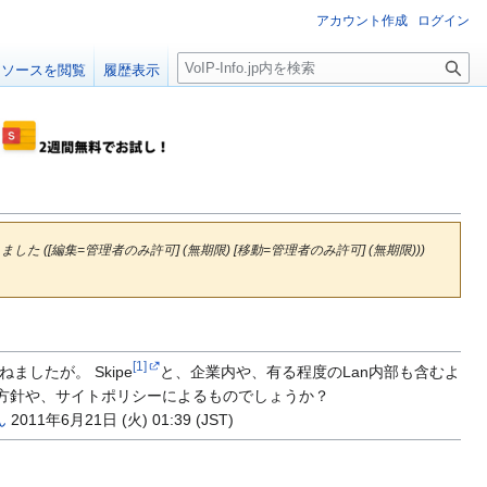
アカウント作成
ログイン
検
ソースを閲覧
履歴表示
索
した ([編集=管理者のみ許可] (無期限) [移動=管理者のみ許可] (無期限)))
[1]
したが。 Skipe
と、企業内や、有る程度のLan内部も含むよ
方針や、サイトポリシーによるものでしょうか？
ん
2011年6月21日 (火) 01:39 (JST)