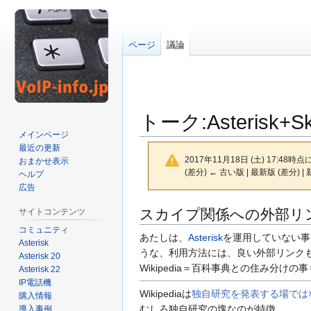
ページ
議論
トーク
:
Asterisk+S
メインページ
最近の更新
2017年11月18日 (土) 17:48時
おまかせ表示
(差分) ← 古い版 | 最新版 (差分) |
ヘルプ
広告
ナ
検
スカイプ関係への外部リ
サイトコンテンツ
ビ
索
コミュニティ
あたしは、
Asterisk
を運用していない事
ゲ
に
Asterisk
うな、利用方法には、良い外部リンク
ー
移
Asterisk 20
Wikipedia＝百科事典との住み分
シ
動
Asterisk 22
IP電話機
ョ
Wikipediaは
独自研究を発表する場では
購入情報
ン
むしろ独自研究の塊なのが特徴。
導入事例