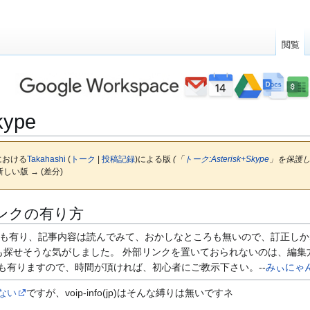
閲覧
kype
点における
Takahashi
(
トーク
|
投稿記録
)
による版
(「
トーク:Asterisk+Skype
」を保護しま
 新しい版 → (差分)
ンクの有り方
も有り、記事内容は読んでみて、おかしなところも無いので、訂正しかねま
も探せそうな気がしました。 外部リンクを置いておられないのは、編集
けの事も有りますので、時間が頂ければ、初心者にご教示下さい。--
みぃにゃ
ない
ですが、voip-info(jp)はそんな縛りは無いですネ