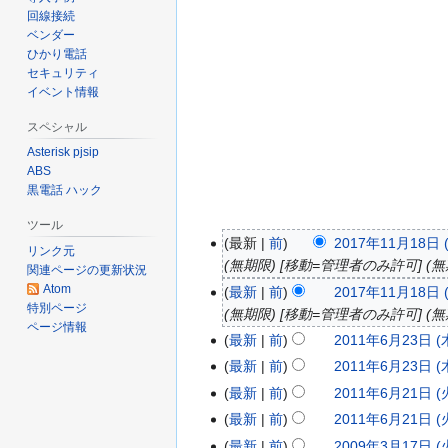
回線接続
ベンダー
ひかり電話
セキュリティ
イベント情報
スペシャル
Asterisk pjsip
ABS
黒電話 ハック
ツール
最新
前
2017年11月18日 (
2
リンク元
(無期限) [移動=管理者のみ許可] (無
0
関連ページの更新状況
1
Atom
最新
前
2017年11月18日 (
特別ページ
7
(無期限) [移動=管理者のみ許可] (無
ページ情報
年
最新
前
2011年6月23日 (木
2
1
0
最新
前
2011年6月23日 (木
1
1
最新
前
2011年6月21日 (火
2
月
1
0
最新
前
2011年6月21日 (火
1
年
1
8
最新
前
2009年3月17日 (火
2