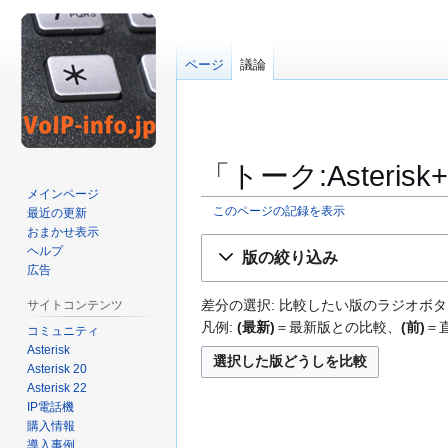
ページ
議論
「トーク:Asteris
メインページ
このページの記録を表示
最近の更新
おまかせ表示
ナ
検
ヘルプ
版の絞り込み
ビ
索
広告
ゲ
に
差分の選択: 比較したい版のラジオボタ
サイトコンテンツ
ー
移
凡例:
(最新)
＝最新版との比較、
(前)
＝
コミュニティ
シ
動
Asterisk
ョ
Asterisk 20
ン
Asterisk 22
に
IP電話機
移
購入情報
動
導入事例