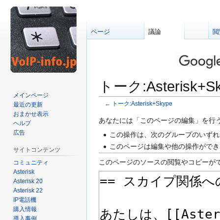
ページ
議論
閲
トーク:Asterisk
メインページ
←
トーク:Asterisk+Skype
最近の更新
おまかせ表示
ナ
検
あなたには「このページの編集」を行
ヘルプ
ビ
索
広告
この操作は、次のグループのいずれ
ゲ
に
このページは編集や他の操作ができ
サイトコンテンツ
ー
移
このページのソースの閲覧やコピーが
コミュニティ
シ
動
Asterisk
ョ
Asterisk 20
ン
Asterisk 22
に
IP電話機
移
購入情報
動
導入事例