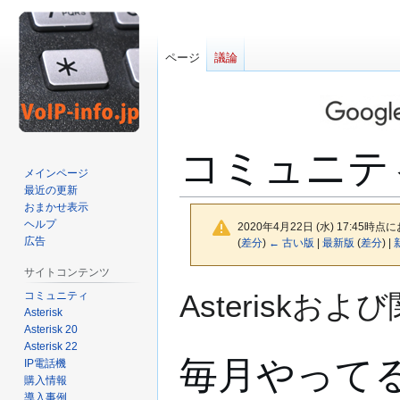
ページ
議論
コミュニテ
メインページ
最近の更新
おまかせ表示
ヘルプ
2020年4月22日 (水) 17:45時点
広告
(
差分
)
← 古い版
|
最新版
(
差分
) |
サイトコンテンツ
ナ
検
Asteriskお
コミュニティ
ビ
索
Asterisk
ゲ
に
Asterisk 20
Asterisk 22
ー
移
毎月やってる
IP電話機
シ
動
購入情報
ョ
導入事例