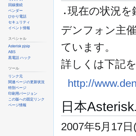
ン
回線接続
現在の状況を
に
ベンダー
移
ひかり電話
セキュリティ
動
デンフォン主催で
イベント情報
スペシャル
ています。
Asterisk pjsip
ABS
黒電話 ハック
詳しくは下記
ツール
リンク元
http://www.de
関連ページの更新状況
特別ページ
印刷用バージョン
この版への固定リンク
日本Asteri
ページ情報
2007年5月17日