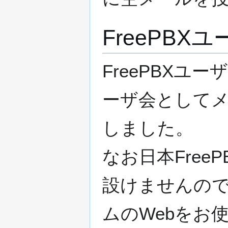
FreePBX
FreePBXユ
ーザ会としてメーリ
しました。
なお日本Fre
設けませんの
ムのWebをお