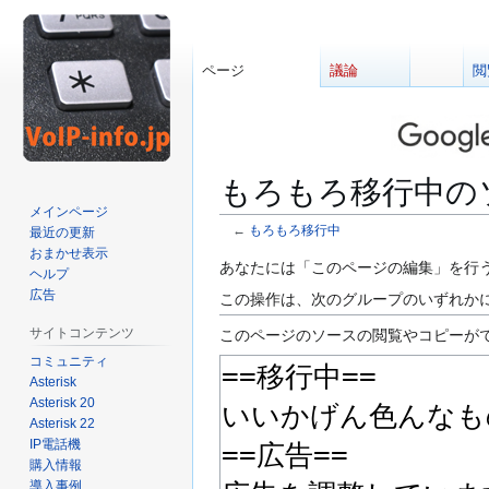
ページ
議論
閲
もろもろ移行中の
メインページ
←
もろもろ移行中
最近の更新
おまかせ表示
ナ
検
あなたには「このページの編集」を行
ヘルプ
ビ
索
広告
この操作は、次のグループのいずれかに
ゲ
に
サイトコンテンツ
このページのソースの閲覧やコピーが
ー
移
コミュニティ
シ
動
Asterisk
ョ
Asterisk 20
ン
Asterisk 22
に
IP電話機
移
購入情報
動
導入事例