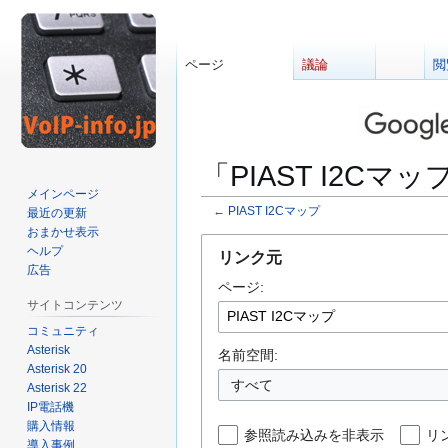
ページ
議論
閲
「PIAST I2C
メインページ
←
PIAST I2Cマップ
最近の更新
おまかせ表示
ナ
検
ヘルプ
リンク元
ビ
索
広告
ページ:
ゲ
に
サイトコンテンツ
ー
移
コミュニティ
シ
動
Asterisk
ョ
名前空間:
Asterisk 20
ン
すべて
Asterisk 22
に
IP電話機
移
購入情報
参照読み込みを非表示
リ
動
導入事例