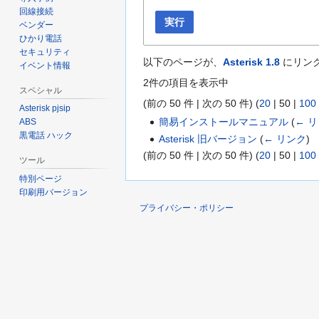
回線接続
実行
ベンダー
ひかり電話
セキュリティ
以下のページが、
Asterisk 1.8
にリンク
イベント情報
2件の項目を表示中
スペシャル
(
前の 50 件
|
次の 50 件
) (
20
|
50
|
100
Asterisk pjsip
簡易インストールマニュアル
(
← 
ABS
黒電話 ハック
Asterisk 旧バージョン
(
← リンク
)
(
前の 50 件
|
次の 50 件
) (
20
|
50
|
100
ツール
特別ページ
印刷用バージョン
プライバシー・ポリシー