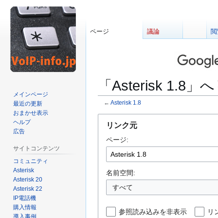
ページ
議論
閲
「Asterisk 1
メインページ
←
Asterisk 1.8
最近の更新
おまかせ表示
ナ
検
ヘルプ
リンク元
ビ
索
広告
ページ:
ゲ
に
サイトコンテンツ
ー
移
コミュニティ
シ
動
Asterisk
ョ
名前空間:
Asterisk 20
ン
すべて
Asterisk 22
に
IP電話機
移
購入情報
参照読み込みを非表示
リ
動
導入事例