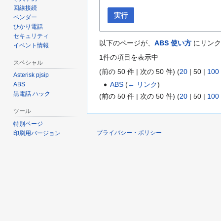
回線接続
実行
ベンダー
ひかり電話
セキュリティ
以下のページが、
ABS 使い方
にリンク
イベント情報
1件の項目を表示中
スペシャル
(
前の 50 件
|
次の 50 件
) (
20
|
50
|
100
Asterisk pjsip
ABS
(
← リンク
)
ABS
黒電話 ハック
(
前の 50 件
|
次の 50 件
) (
20
|
50
|
100
ツール
特別ページ
プライバシー・ポリシー
印刷用バージョン