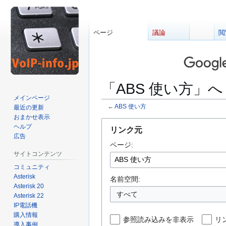
ページ
議論
閲
「ABS 使い方」
メインページ
←
ABS 使い方
最近の更新
おまかせ表示
ナ
検
ヘルプ
リンク元
ビ
索
広告
ページ:
ゲ
に
サイトコンテンツ
ー
移
コミュニティ
シ
動
Asterisk
ョ
名前空間:
Asterisk 20
ン
すべて
Asterisk 22
に
IP電話機
移
購入情報
参照読み込みを非表示
リ
動
導入事例