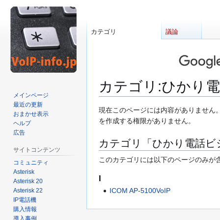
カテゴリ
議論
カテゴリ
:
ひかり
メインページ
最近の更新
ナ
検
現在このページには内容がありません。
おまかせ表示
ビ
索
を作成する権限がありません。
ヘルプ
ゲ
に
広告
カテゴリ「ひかり電話ビ
ー
移
サイトコンテンツ
シ
動
このカテゴリには以下のページのみが
コミュニティ
ョ
Asterisk
ン
I
Asterisk 20
に
ICOM AP-5100VoIP
Asterisk 22
移
IP電話機
動
購入情報
導入事例